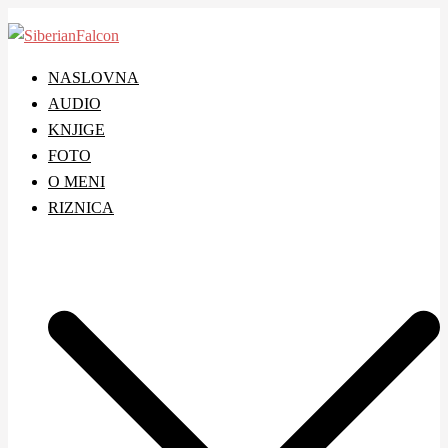
Skip
to
content
NASLOVNA
AUDIO
KNJIGE
FOTO
O MENI
RIZNICA