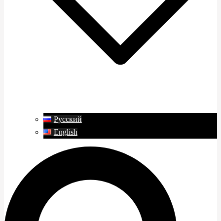
Русский
English
Search