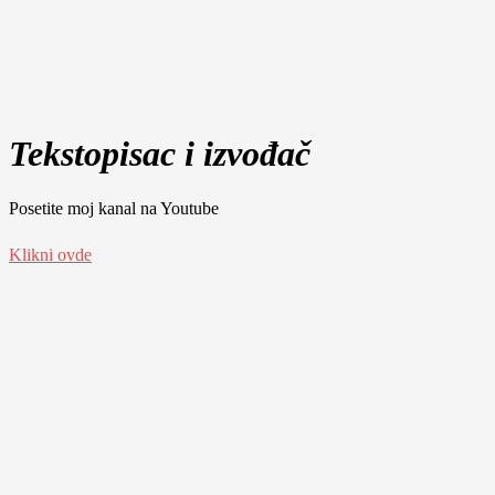
Tekstopisac i izvođač
Posetite moj kanal na Youtube
Klikni ovde