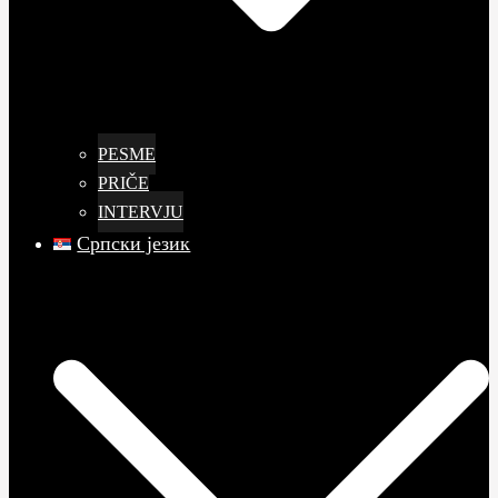
PESME
PRIČE
INTERVJU
Српски језик